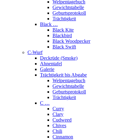
Welpentagebuch
Gewichtstabelle
Geburtsprotokoll
Trächtigkeit
Black …
Black Kite
Blackbird
Black Woodpecker
Black Swift
C-Wurf
Deckrüde (Smoke)
Ahnentafel
Galerie
Trächtigkeit bis Abgabe
Welpentagebuch
Gewichtstabelle
Geburtsprotokoll
Trächtigkeit
C …
Curry
Clary
Cudweed
Chives
Chili
Cinnamon