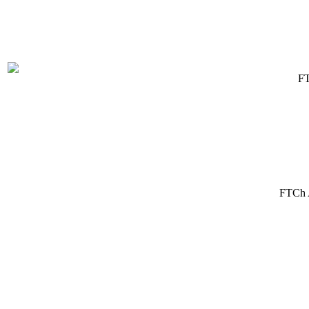
FT
FTCh A