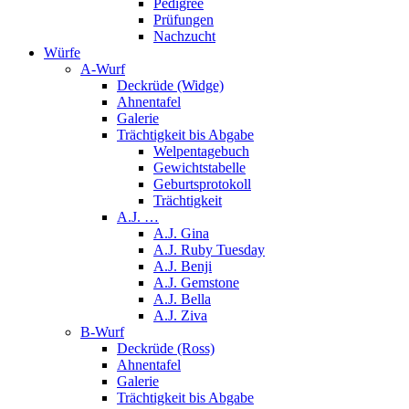
Pedigree
Prüfungen
Nachzucht
Würfe
A-Wurf
Deckrüde (Widge)
Ahnentafel
Galerie
Trächtigkeit bis Abgabe
Welpentagebuch
Gewichtstabelle
Geburtsprotokoll
Trächtigkeit
A.J. …
A.J. Gina
A.J. Ruby Tuesday
A.J. Benji
A.J. Gemstone
A.J. Bella
A.J. Ziva
B-Wurf
Deckrüde (Ross)
Ahnentafel
Galerie
Trächtigkeit bis Abgabe