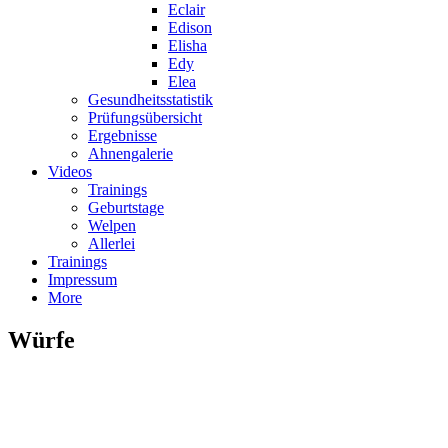
Eclair
Edison
Elisha
Edy
Elea
Gesundheitsstatistik
Prüfungsübersicht
Ergebnisse
Ahnengalerie
Videos
Trainings
Geburtstage
Welpen
Allerlei
Trainings
Impressum
More
Würfe