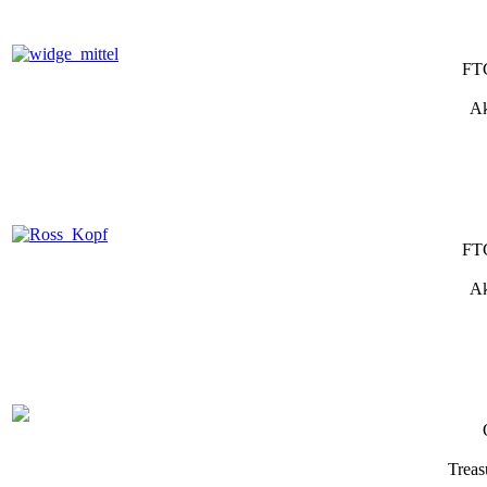
FTC
Ak
FTC
Ak
Treas