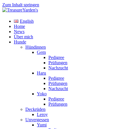
Zum Inhalt springen
TreasureYarden's
English
Labrador Retriever Zucht im DRC
Home
News
Über mich
Hunde
Hündinnen
Gem
Pedigree
Prüfungen
Nachzucht
Haru
Pedigree
Prüfungen
Nachzucht
Yoko
Pedigree
Prüfungen
Deckrüden
Leroy
Unvergessen
Yumi