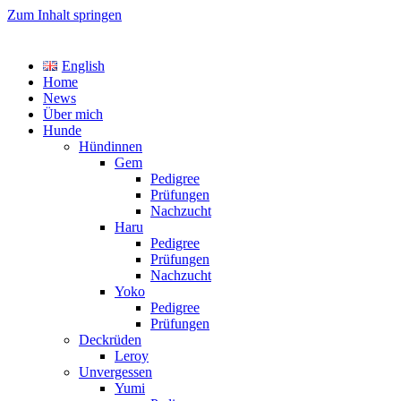
Zum Inhalt springen
TreasureYarden's
English
Labrador Retriever Zucht im DRC
Home
News
Über mich
Hunde
Hündinnen
Gem
Pedigree
Prüfungen
Nachzucht
Haru
Pedigree
Prüfungen
Nachzucht
Yoko
Pedigree
Prüfungen
Deckrüden
Leroy
Unvergessen
Yumi