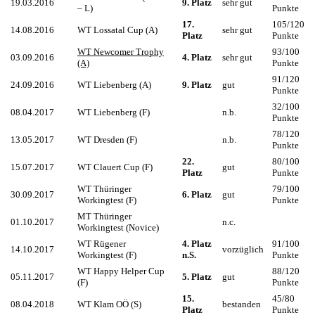
19.03.2016
9. Platz
sehr gut
– L)
Punkte
17.
105/120
14.08.2016
WT Lossatal Cup (A)
sehr gut
Platz
Punkte
WT Newcomer Trophy
93/100
03.09.2016
4. Platz
sehr gut
(A)
Punkte
91/120
24.09.2016
WT Liebenberg (A)
9. Platz
gut
Punkte
32/100
08.04.2017
WT Liebenberg (F)
n.b.
Punkte
78/120
13.05.2017
WT Dresden (F)
n.b.
Punkte
22.
80/100
15.07.2017
WT Clauert Cup (F)
gut
Platz
Punkte
WT Thüringer
79/100
30.09.2017
6. Platz
gut
Workingtest (F)
Punkte
MT Thüringer
01.10.2017
n.c.
Workingtest (Novice)
WT Rügener
4. Platz
91/100
14.10.2017
vorzüglich
Workingtest (F)
n.S.
Punkte
WT Happy Helper Cup
88/120
05.11.2017
5. Platz
gut
(F)
Punkte
15.
45/80
08.04.2018
WT Klam OÖ (S)
bestanden
Platz
Punkte