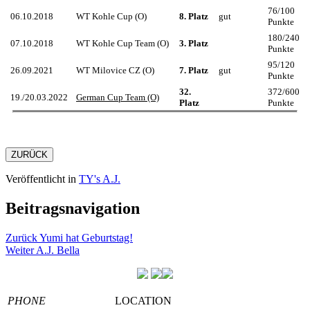
76/100
06.10.2018
WT Kohle Cup (O)
8. Platz
gut
Punkte
180/240
07.10.2018
WT Kohle Cup Team (O)
3. Platz
Punkte
95/120
26.09.2021
WT Milovice CZ (O)
7. Platz
gut
Punkte
32.
372/600
19./20.03.2022
German Cup Team (O)
Platz
Punkte
ZURÜCK
Veröffentlicht in
TY's A.J.
Beitragsnavigation
Zurück
Yumi hat Geburtstag!
Weiter
A.J. Bella
PHONE
LOCATION