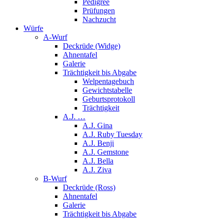
Pedigree
Prüfungen
Nachzucht
Würfe
A-Wurf
Deckrüde (Widge)
Ahnentafel
Galerie
Trächtigkeit bis Abgabe
Welpentagebuch
Gewichtstabelle
Geburtsprotokoll
Trächtigkeit
A.J. …
A.J. Gina
A.J. Ruby Tuesday
A.J. Benji
A.J. Gemstone
A.J. Bella
A.J. Ziva
B-Wurf
Deckrüde (Ross)
Ahnentafel
Galerie
Trächtigkeit bis Abgabe