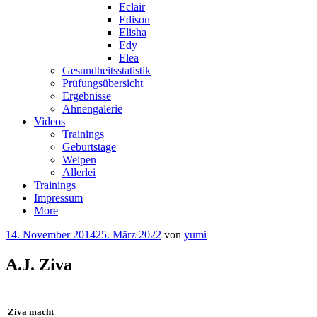
Eclair
Edison
Elisha
Edy
Elea
Gesundheitsstatistik
Prüfungsübersicht
Ergebnisse
Ahnengalerie
Videos
Trainings
Geburtstage
Welpen
Allerlei
Trainings
Impressum
More
14. November 2014
25. März 2022
von
yumi
A.J. Ziva
Ziva macht