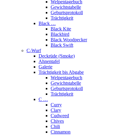
Welpentagebuch
Gewichtstabelle
Geburtsprotokoll
Trächtigkeit
Black …
Black Kite
Blackbird
Black Woodpecker
Black Swift
C-Wurf
Deckrüde (Smoke)
Ahnentafel
Galerie
Trächtigkeit bis Abgabe
Welpentagebuch
Gewichtstabelle
Geburtsprotokoll
Trächtigkeit
C …
Curry
Clary
Cudweed
Chives
Chili
Cinnamon