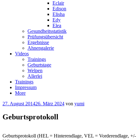
Eclair
Edison
Elisha
Edy
Elea
Gesundheitsstatistik
Prüfungsübersicht
Ergebnisse
Ahnengalerie
Videos
Trainings
Geburtstage
Welpen
Allerlei
Trainings
Impressum
More
27. August 2014
26. März 2024
von
yumi
Geburtsprotokoll
Geburtsprotokoll (HEL = Hinterendlage, VEL = Vorderendlage, +/-