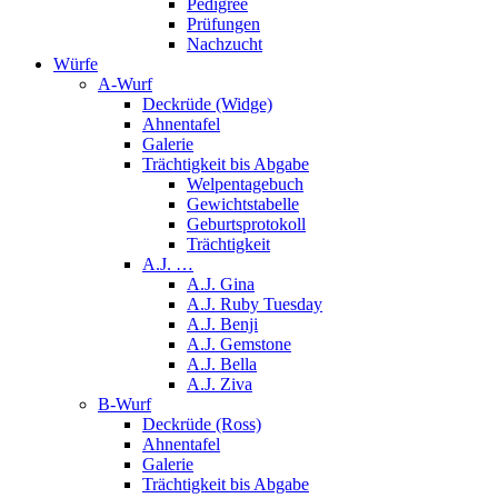
Pedigree
Prüfungen
Nachzucht
Würfe
A-Wurf
Deckrüde (Widge)
Ahnentafel
Galerie
Trächtigkeit bis Abgabe
Welpentagebuch
Gewichtstabelle
Geburtsprotokoll
Trächtigkeit
A.J. …
A.J. Gina
A.J. Ruby Tuesday
A.J. Benji
A.J. Gemstone
A.J. Bella
A.J. Ziva
B-Wurf
Deckrüde (Ross)
Ahnentafel
Galerie
Trächtigkeit bis Abgabe