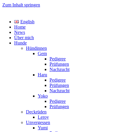
Zum Inhalt springen
TreasureYarden's
English
Labrador Retriever Zucht im DRC
Home
News
Über mich
Hunde
Hündinnen
Gem
Pedigree
Prüfungen
Nachzucht
Haru
Pedigree
Prüfungen
Nachzucht
Yoko
Pedigree
Prüfungen
Deckrüden
Leroy
Unvergessen
Yumi