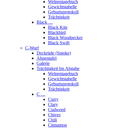
Welpentagebuch
Gewichtstabelle
Geburtsprotokoll
Trächtigkeit
Black …
Black Kite
Blackbird
Black Woodpecker
Black Swift
C-Wurf
Deckrüde (Smoke)
Ahnentafel
Galerie
Trächtigkeit bis Abgabe
Welpentagebuch
Gewichtstabelle
Geburtsprotokoll
Trächtigkeit
C …
Curry
Clary
Cudweed
Chives
Chili
Cinnamon