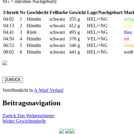
NG = mit/ohne Nachgeburt):
Uhrzeit
Nr
Geschlecht
Fellfarbe
Gewicht
Lage/Nachgeburt
Mark
04:02
1
Hündin
schwarz
355 g
HEL/+NG
hellg
04:13
2
Hündin
schwarz
412 g
HEL/+NG
gelb
04:41
3
Rüde
schwarz
495 g
HEL/+NG
blau
04:50
4
Hündin
schwarz
370 g
VEL/+NG
rot
06:53
5
Hündin
schwarz
340 g
HEL/+NG
oran
08:02
6
Hündin
schwarz
441 g
HEL/+NG
weiß
ZURÜCK
Veröffentlicht in
A-Wurf Verlauf
Beitragsnavigation
Zurück
Das Welpenzimmer
Weiter
Gewichtstabelle