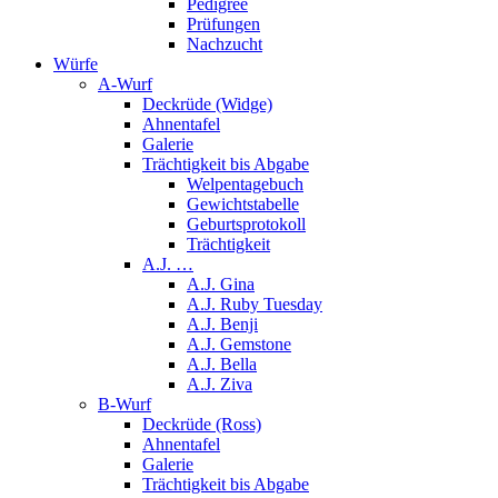
Pedigree
Prüfungen
Nachzucht
Würfe
A-Wurf
Deckrüde (Widge)
Ahnentafel
Galerie
Trächtigkeit bis Abgabe
Welpentagebuch
Gewichtstabelle
Geburtsprotokoll
Trächtigkeit
A.J. …
A.J. Gina
A.J. Ruby Tuesday
A.J. Benji
A.J. Gemstone
A.J. Bella
A.J. Ziva
B-Wurf
Deckrüde (Ross)
Ahnentafel
Galerie
Trächtigkeit bis Abgabe