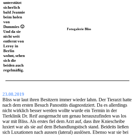
unterstützt
sicherlich
bald Jeannie
beim holen
von
Dummies 🙂
Fotogalerie Bliss
Und da sie
nicht weit
entfernt von
Leroy in
Berlin
wohnt, sehen
sich die
beiden auch
regelmäßig.
23.08.2019
Bliss war laut ihren Besitzern immer wieder lahm. Der Tierarzt hatte
nach dem ersten Besuch Panostitis diagnostiziert. Da es allerdings
nicht wirklich besser werden wollte wurde ein Termin in der
Tierklinik Dr. Reif ausgemacht um genau herauszufinden was los
war mit Bliss. Als erstes fiel dem Arzt auf, dass ihre Kniescheibe
luxiert war als sie auf dem Behandlungstisch stand. Beideits ließen
sich Luxationen nach aussen (lateral) auslösen. Ebenso war sie bei