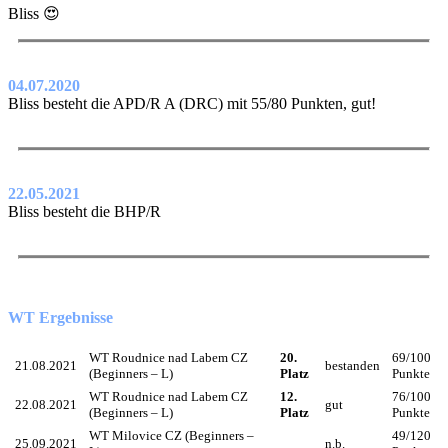
Bliss 😍
04.07.2020
Bliss besteht die APD/R A (DRC) mit 55/80 Punkten, gut!
22.05.2021
Bliss besteht die BHP/R
WT Ergebnisse
WT Roudnice nad Labem CZ
20.
69/100
21.08.2021
bestanden
(Beginners – L)
Platz
Punkte
WT Roudnice nad Labem CZ
12.
76/100
22.08.2021
gut
(Beginners – L)
Platz
Punkte
WT Milovice CZ (Beginners –
49/120
25.09.2021
n.b.