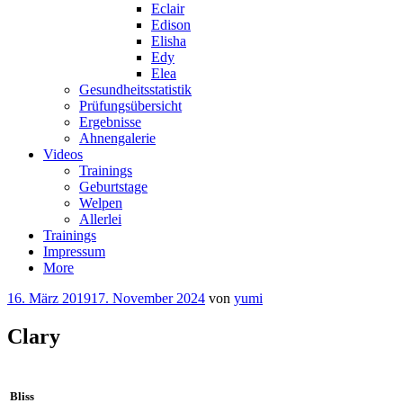
Eclair
Edison
Elisha
Edy
Elea
Gesundheitsstatistik
Prüfungsübersicht
Ergebnisse
Ahnengalerie
Videos
Trainings
Geburtstage
Welpen
Allerlei
Trainings
Impressum
More
16. März 2019
17. November 2024
von
yumi
Clary
Bliss