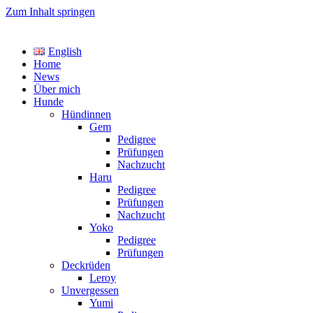
Zum Inhalt springen
TreasureYarden's
English
Labrador Retriever Zucht im DRC
Home
News
Über mich
Hunde
Hündinnen
Gem
Pedigree
Prüfungen
Nachzucht
Haru
Pedigree
Prüfungen
Nachzucht
Yoko
Pedigree
Prüfungen
Deckrüden
Leroy
Unvergessen
Yumi