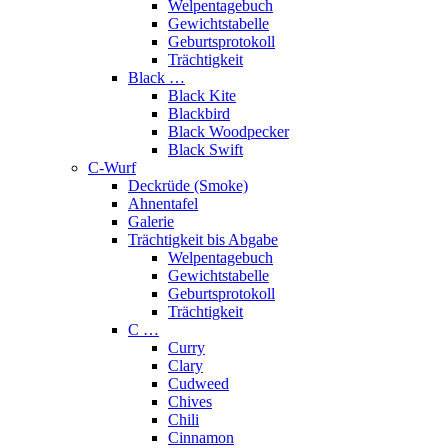
Welpentagebuch
Gewichtstabelle
Geburtsprotokoll
Trächtigkeit
Black …
Black Kite
Blackbird
Black Woodpecker
Black Swift
C-Wurf
Deckrüde (Smoke)
Ahnentafel
Galerie
Trächtigkeit bis Abgabe
Welpentagebuch
Gewichtstabelle
Geburtsprotokoll
Trächtigkeit
C …
Curry
Clary
Cudweed
Chives
Chili
Cinnamon