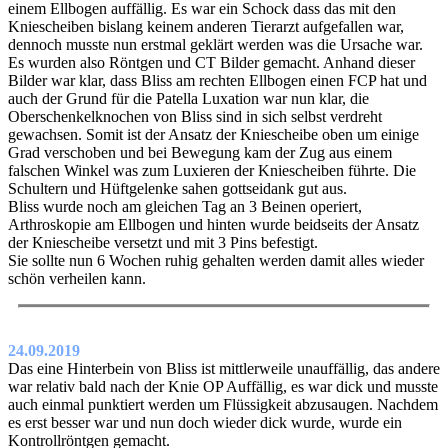
einem Ellbogen auffällig. Es war ein Schock dass das mit den
Kniescheiben bislang keinem anderen Tierarzt aufgefallen war,
dennoch musste nun erstmal geklärt werden was die Ursache war.
Es wurden also Röntgen und CT Bilder gemacht. Anhand dieser
Bilder war klar, dass Bliss am rechten Ellbogen einen FCP hat und
auch der Grund für die Patella Luxation war nun klar, die
Oberschenkelknochen von Bliss sind in sich selbst verdreht
gewachsen. Somit ist der Ansatz der Kniescheibe oben um einige
Grad verschoben und bei Bewegung kam der Zug aus einem
falschen Winkel was zum Luxieren der Kniescheiben führte. Die
Schultern und Hüftgelenke sahen gottseidank gut aus.
Bliss wurde noch am gleichen Tag an 3 Beinen operiert,
Arthroskopie am Ellbogen und hinten wurde beidseits der Ansatz
der Kniescheibe versetzt und mit 3 Pins befestigt.
Sie sollte nun 6 Wochen ruhig gehalten werden damit alles wieder
schön verheilen kann.
24.09.2019
Das eine Hinterbein von Bliss ist mittlerweile unauffällig, das andere
war relativ bald nach der Knie OP Auffällig, es war dick und musste
auch einmal punktiert werden um Flüssigkeit abzusaugen. Nachdem
es erst besser war und nun doch wieder dick wurde, wurde ein
Kontrollröntgen gemacht.