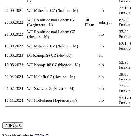
L)
Punkte
27/120
26.09.2021
WT Milovice CZ (Novice – M)
n.b.
Punkte
WT Roudnice nad Labem CZ
10.
67/80
20.08.2022
sehr gut
(Beginners – L)
Platz
Punkte
WT Roudnice nad Labem CZ
37/80
21.08.2022
n.b.
(Novice – M)
Punkte
62/100
18.09.2022
WT Milovice CZ (Novice – M)
n.b.
Punkte
16.06.2023
DT Konopiště CZ (Novice)
el.
53/80
18.06.2023
WT Konopiště CZ (Novice – M)
n.b.
Punkte
39/80
21.04.2024
WT Mělník CZ (Novice – M)
n.b.
Punkte
27/80
21.07.2024
WT Sázava CZ (Novice – M)
n.b.
Punkte
53/120
16.11.2024
WT Holledauer Hopfencup (F)
n.b.
Punkte
ZURÜCK