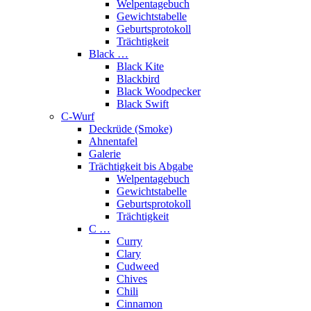
Welpentagebuch
Gewichtstabelle
Geburtsprotokoll
Trächtigkeit
Black …
Black Kite
Blackbird
Black Woodpecker
Black Swift
C-Wurf
Deckrüde (Smoke)
Ahnentafel
Galerie
Trächtigkeit bis Abgabe
Welpentagebuch
Gewichtstabelle
Geburtsprotokoll
Trächtigkeit
C …
Curry
Clary
Cudweed
Chives
Chili
Cinnamon