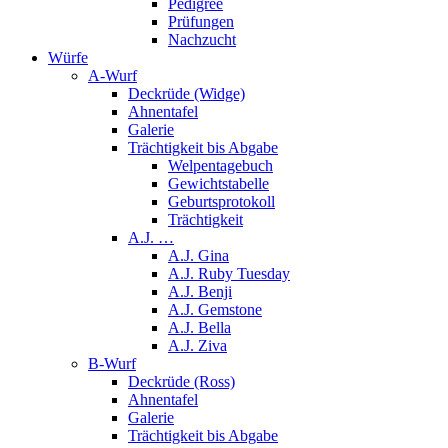
Pedigree
Prüfungen
Nachzucht
Würfe
A-Wurf
Deckrüde (Widge)
Ahnentafel
Galerie
Trächtigkeit bis Abgabe
Welpentagebuch
Gewichtstabelle
Geburtsprotokoll
Trächtigkeit
A.J. …
A.J. Gina
A.J. Ruby Tuesday
A.J. Benji
A.J. Gemstone
A.J. Bella
A.J. Ziva
B-Wurf
Deckrüde (Ross)
Ahnentafel
Galerie
Trächtigkeit bis Abgabe