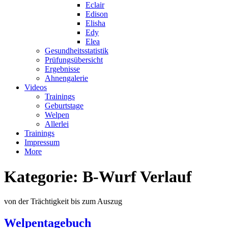
Eclair
Edison
Elisha
Edy
Elea
Gesundheitsstatistik
Prüfungsübersicht
Ergebnisse
Ahnengalerie
Videos
Trainings
Geburtstage
Welpen
Allerlei
Trainings
Impressum
More
Kategorie:
B-Wurf Verlauf
von der Trächtigkeit bis zum Auszug
Welpentagebuch