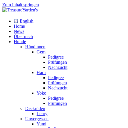
Zum Inhalt springen
TreasureYarden's
English
Labrador Retriever Zucht im DRC
Home
News
Über mich
Hunde
Hündinnen
Gem
Pedigree
Prüfungen
Nachzucht
Haru
Pedigree
Prüfungen
Nachzucht
Yoko
Pedigree
Prüfungen
Deckrüden
Leroy
Unvergessen
Yumi