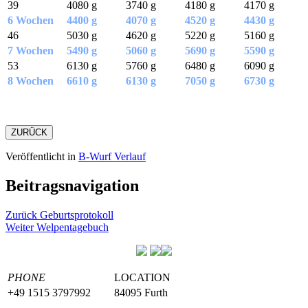
39
4080 g
3740 g
4180 g
4170 g
6 Wochen
4400 g
4070 g
4520 g
4430 g
46
5030 g
4620 g
5220 g
5160 g
7 Wochen
5490 g
5060 g
5690 g
5590 g
53
6130 g
5760 g
6480 g
6090 g
8 Wochen
6610 g
6130 g
7050 g
6730 g
ZURÜCK
Veröffentlicht in
B-Wurf Verlauf
Beitragsnavigation
Zurück
Geburtsprotokoll
Weiter
Welpentagebuch
PHONE
LOCATION
+49 1515 3797992
84095 Furth