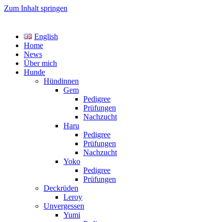
Zum Inhalt springen
TreasureYarden's
English
Labrador Retriever Zucht im DRC
Home
News
Über mich
Hunde
Hündinnen
Gem
Pedigree
Prüfungen
Nachzucht
Haru
Pedigree
Prüfungen
Nachzucht
Yoko
Pedigree
Prüfungen
Deckrüden
Leroy
Unvergessen
Yumi