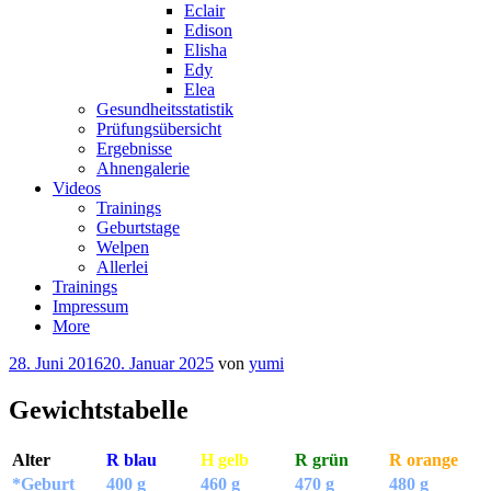
Eclair
Edison
Elisha
Edy
Elea
Gesundheitsstatistik
Prüfungsübersicht
Ergebnisse
Ahnengalerie
Videos
Trainings
Geburtstage
Welpen
Allerlei
Trainings
Impressum
More
28. Juni 2016
20. Januar 2025
von
yumi
Gewichtstabelle
Alter
R blau
H gelb
R grün
R orange
*Geburt
400 g
460 g
470 g
480 g