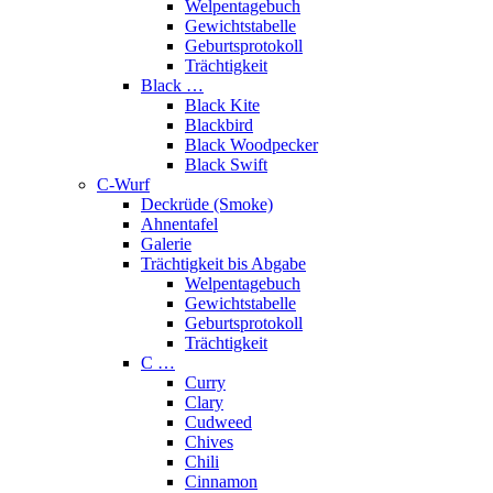
Welpentagebuch
Gewichtstabelle
Geburtsprotokoll
Trächtigkeit
Black …
Black Kite
Blackbird
Black Woodpecker
Black Swift
C-Wurf
Deckrüde (Smoke)
Ahnentafel
Galerie
Trächtigkeit bis Abgabe
Welpentagebuch
Gewichtstabelle
Geburtsprotokoll
Trächtigkeit
C …
Curry
Clary
Cudweed
Chives
Chili
Cinnamon