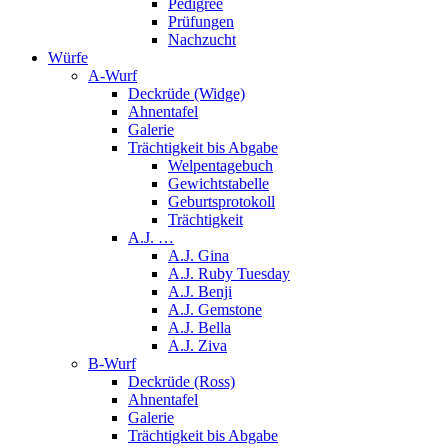
Pedigree
Prüfungen
Nachzucht
Würfe
A-Wurf
Deckrüde (Widge)
Ahnentafel
Galerie
Trächtigkeit bis Abgabe
Welpentagebuch
Gewichtstabelle
Geburtsprotokoll
Trächtigkeit
A.J. …
A.J. Gina
A.J. Ruby Tuesday
A.J. Benji
A.J. Gemstone
A.J. Bella
A.J. Ziva
B-Wurf
Deckrüde (Ross)
Ahnentafel
Galerie
Trächtigkeit bis Abgabe