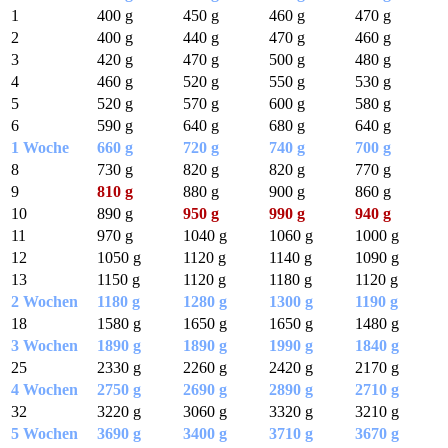
1
400 g
450 g
460 g
470 g
2
400 g
440 g
470 g
460 g
3
420 g
470 g
500 g
480 g
4
460 g
520 g
550 g
530 g
5
520 g
570 g
600 g
580 g
6
590 g
640 g
680 g
640 g
1 Woche
660 g
720 g
740 g
700 g
8
730 g
820 g
820 g
770 g
9
810 g
880 g
900 g
860 g
10
890 g
950 g
990 g
940 g
11
970 g
1040 g
1060 g
1000 g
12
1050 g
1120 g
1140 g
1090 g
13
1150 g
1120 g
1180 g
1120 g
2 Wochen
1180 g
1280 g
1300 g
1190 g
18
1580 g
1650 g
1650 g
1480 g
3 Wochen
1890 g
1890 g
1990 g
1840 g
25
2330 g
2260 g
2420 g
2170 g
4 Wochen
2750 g
2690 g
2890 g
2710 g
32
3220 g
3060 g
3320 g
3210 g
5 Wochen
3690 g
3400 g
3710 g
3670 g