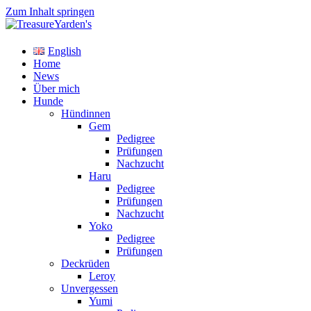
Zum Inhalt springen
TreasureYarden's
English
Labrador Retriever Zucht im DRC
Home
News
Über mich
Hunde
Hündinnen
Gem
Pedigree
Prüfungen
Nachzucht
Haru
Pedigree
Prüfungen
Nachzucht
Yoko
Pedigree
Prüfungen
Deckrüden
Leroy
Unvergessen
Yumi