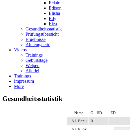
Eclair
Edison
Elisha
Edy
Elea
Gesundheitsstatistik
Prüfungsübersicht
Ergebnisse
Ahnengalerie
Videos
Trainings
Geburtstage
Welpen
Allerlei
Trainings
Impressum
More
Gesundheitsstatistik
Name
G
HD
ED
A.J. Benji
R
A.J. Ruby