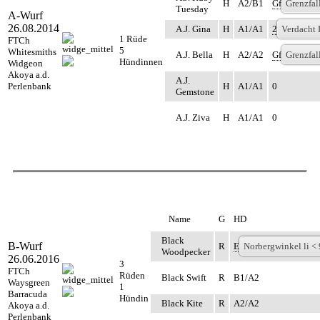
H
A2/B1
Gf
Grenzf
Tuesday
A-Wurf
26.08.2014
A.J. Gina
H
A1/A1
2
Verdac
1 Rüde
FTCh
5
Whitesmiths
A.J. Bella
H
A2/A2
Gf
Grenzf
Hündinnen
Widgeon
Akoya a.d.
A.J.
Perlenbank
H
A1/A1
0
Gemstone
A.J. Ziva
H
A1/A1
0
Name
G
HD
Black
B-Wurf
R
E
Norbergwinkel 
Woodpecker
26.06.2016
3
FTCh
Rüden
Black Swift
R
B1/A2
Waysgreen
1
Barracuda
Hündin
Black Kite
R
A2/A2
Akoya a.d.
Perlenbank