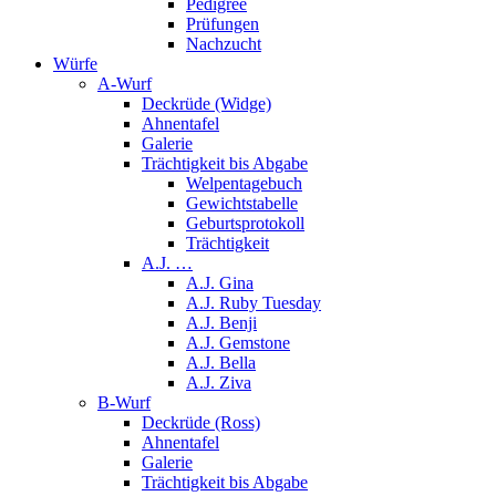
Pedigree
Prüfungen
Nachzucht
Würfe
A-Wurf
Deckrüde (Widge)
Ahnentafel
Galerie
Trächtigkeit bis Abgabe
Welpentagebuch
Gewichtstabelle
Geburtsprotokoll
Trächtigkeit
A.J. …
A.J. Gina
A.J. Ruby Tuesday
A.J. Benji
A.J. Gemstone
A.J. Bella
A.J. Ziva
B-Wurf
Deckrüde (Ross)
Ahnentafel
Galerie
Trächtigkeit bis Abgabe