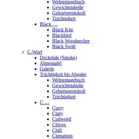
Welpentagebuch
Gewichtstabelle
Geburtsprotokoll
Trächtigkeit
Black …
Black Kite
Blackbird
Black Woodpecker
Black Swift
C-Wurf
Deckrüde (Smoke)
Ahnentafel
Galerie
Trächtigkeit bis Abgabe
Welpentagebuch
Gewichtstabelle
Geburtsprotokoll
Trächtigkeit
C …
Curry
Clary
Cudweed
Chives
Chili
Cinnamon