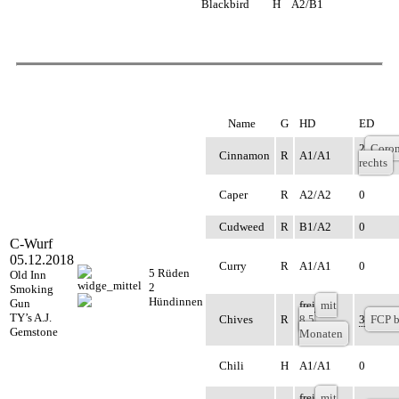
Blackbird
H
A2/B1
Name
G
HD
ED
2
Coron
Cinnamon
R
A1/A1
rechts
Caper
R
A2/A2
0
Cudweed
R
B1/A2
0
C-Wurf
05.12.2018
Curry
R
A1/A1
0
5 Rüden
Old Inn
2
Smoking
Hündinnen
Gun
frei
mit
TY’s A.J.
Chives
R
8,5
3
FCP b
Gemstone
Monaten
Chili
H
A1/A1
0
frei
mit