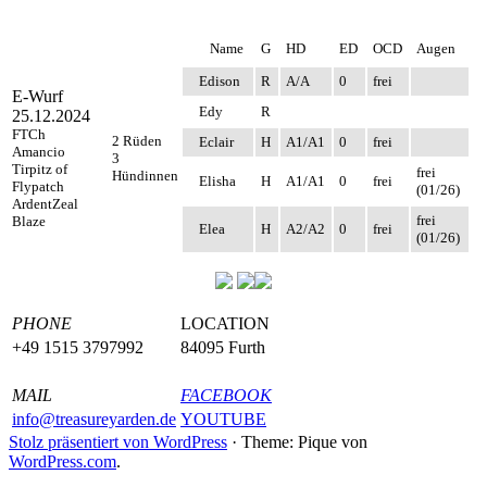
Name
G
HD
ED
OCD
Augen
Edison
R
A/A
0
frei
E-Wurf
Edy
R
25.12.2024
FTCh
2 Rüden
Eclair
H
A1/A1
0
frei
Amancio
3
Tirpitz of
frei
Hündinnen
Elisha
H
A1/A1
0
frei
Flypatch
(01/26)
ArdentZeal
frei
Blaze
Elea
H
A2/A2
0
frei
(01/26)
PHONE
LOCATION
+49 1515 3797992
84095 Furth
MAIL
FACEBOOK
info@treasureyarden.de
YOUTUBE
Stolz präsentiert von WordPress
·
Theme: Pique von
WordPress.com
.