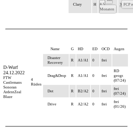
Clary
H
8,5
3
FCP r
Monaten
Name
G
HD
ED
OCD
Augen
Disaster
R
A1/A1
0
frei
Recovery
D-Wurf
RD
24.12.2022
Drag&Drop
R
A1/A1
0
frei
geogr.
FTW
4
(07/24)
Castlemans
Rüden
Sonoran
frei
Dot
R
B2/A2
0
frei
ArdentZeal
(07/24)
Blaze
frei
Drive
R
A2/A2
0
frei
(01/26)