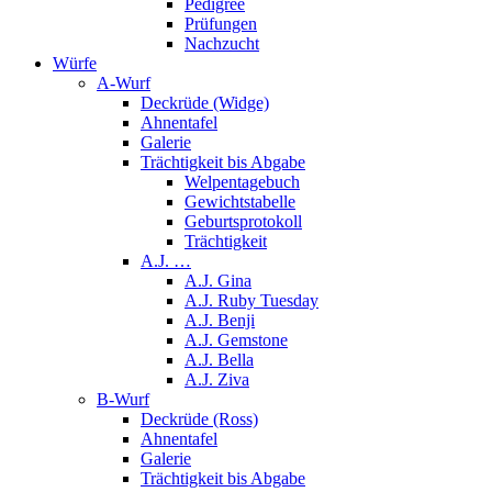
Pedigree
Prüfungen
Nachzucht
Würfe
A-Wurf
Deckrüde (Widge)
Ahnentafel
Galerie
Trächtigkeit bis Abgabe
Welpentagebuch
Gewichtstabelle
Geburtsprotokoll
Trächtigkeit
A.J. …
A.J. Gina
A.J. Ruby Tuesday
A.J. Benji
A.J. Gemstone
A.J. Bella
A.J. Ziva
B-Wurf
Deckrüde (Ross)
Ahnentafel
Galerie
Trächtigkeit bis Abgabe