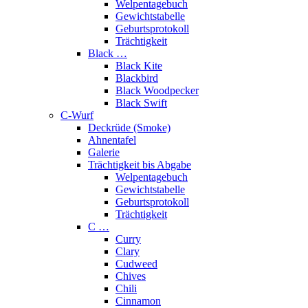
Welpentagebuch
Gewichtstabelle
Geburtsprotokoll
Trächtigkeit
Black …
Black Kite
Blackbird
Black Woodpecker
Black Swift
C-Wurf
Deckrüde (Smoke)
Ahnentafel
Galerie
Trächtigkeit bis Abgabe
Welpentagebuch
Gewichtstabelle
Geburtsprotokoll
Trächtigkeit
C …
Curry
Clary
Cudweed
Chives
Chili
Cinnamon