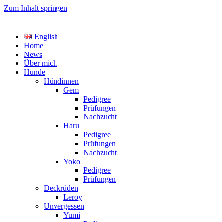
Zum Inhalt springen
TreasureYarden's
English
Labrador Retriever Zucht im DRC
Home
News
Über mich
Hunde
Hündinnen
Gem
Pedigree
Prüfungen
Nachzucht
Haru
Pedigree
Prüfungen
Nachzucht
Yoko
Pedigree
Prüfungen
Deckrüden
Leroy
Unvergessen
Yumi