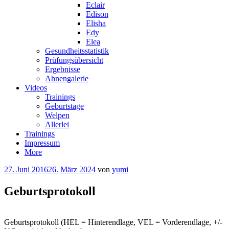
Eclair
Edison
Elisha
Edy
Elea
Gesundheitsstatistik
Prüfungsübersicht
Ergebnisse
Ahnengalerie
Videos
Trainings
Geburtstage
Welpen
Allerlei
Trainings
Impressum
More
27. Juni 2016
26. März 2024
von
yumi
Geburtsprotokoll
Geburtsprotokoll (HEL = Hinterendlage, VEL = Vorderendlage, +/-