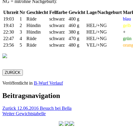
NG = mit/ohne Nachgeburt):
Uhrzeit
Nr
Geschlecht
Fellfarbe
Gewicht
Lage/Nachgeburt
Mark
19:03
1
Rüde
schwarz
400 g
blau
19:43
2
Hündin
schwarz
460 g
HEL/+NG
gelb
22:30
3
Hündin
schwarz
380 g
HEL/+NG
+
22:47
4
Rüde
schwarz
470 g
HEL/+NG
grün
23:56
5
Rüde
schwarz
480 g
VEL/+NG
oran
ZURÜCK
Veröffentlicht in
B-Wurf Verlauf
Beitragsnavigation
Zurück
12.06.2016 Besuch bei Bella
Weiter
Gewichtstabelle