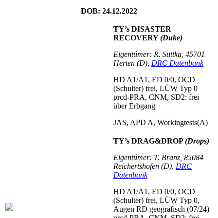
DOB: 24.12.2022
TY’s DISASTER
RECOVERY
(Duke)
Eigentümer: R. Suttka, 45701
Herten (D),
DRC Datenbank
HD A1/A1, ED 0/0, OCD
(Schulter) frei, LÜW Typ 0
prcd-PRA, CNM, SD2: frei
über Erbgang
JAS, APD A, Workingtests(A)
TY’s DRAG&DROP
(Drops)
Eigentümer: T. Branz, 85084
Reichertshofen (D),
DRC
Datenbank
HD A1/A1, ED 0/0, OCD
(Schulter) frei, LÜW Typ 0,
Augen RD geografisch (07/24)
prcd-PRA, CNM, SD2: frei