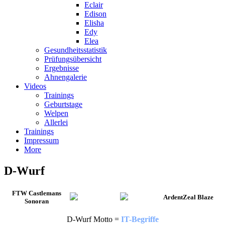
Eclair
Edison
Elisha
Edy
Elea
Gesundheitsstatistik
Prüfungsübersicht
Ergebnisse
Ahnengalerie
Videos
Trainings
Geburtstage
Welpen
Allerlei
Trainings
Impressum
More
D-Wurf
FTW Castlemans
ArdentZeal Blaze
Sonoran
D-Wurf Motto =
IT-Begriffe