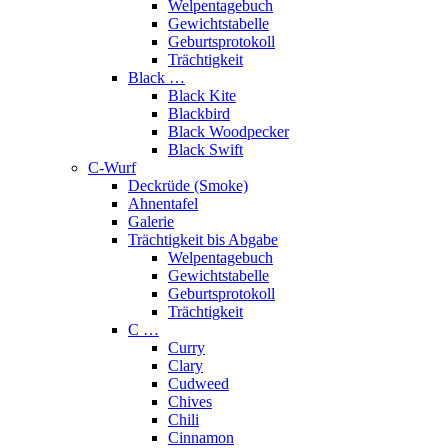
Welpentagebuch
Gewichtstabelle
Geburtsprotokoll
Trächtigkeit
Black …
Black Kite
Blackbird
Black Woodpecker
Black Swift
C-Wurf
Deckrüde (Smoke)
Ahnentafel
Galerie
Trächtigkeit bis Abgabe
Welpentagebuch
Gewichtstabelle
Geburtsprotokoll
Trächtigkeit
C …
Curry
Clary
Cudweed
Chives
Chili
Cinnamon