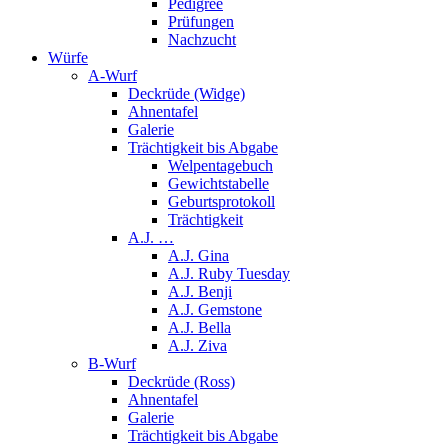
Pedigree
Prüfungen
Nachzucht
Würfe
A-Wurf
Deckrüde (Widge)
Ahnentafel
Galerie
Trächtigkeit bis Abgabe
Welpentagebuch
Gewichtstabelle
Geburtsprotokoll
Trächtigkeit
A.J. …
A.J. Gina
A.J. Ruby Tuesday
A.J. Benji
A.J. Gemstone
A.J. Bella
A.J. Ziva
B-Wurf
Deckrüde (Ross)
Ahnentafel
Galerie
Trächtigkeit bis Abgabe