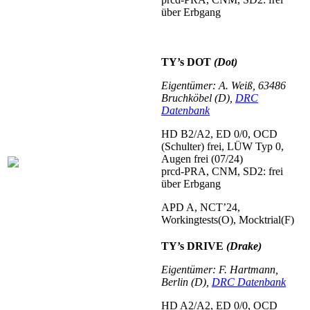
über Erbgang
TY’s DOT
(Dot)
Eigentümer: A. Weiß, 63486
Bruchköbel (D),
DRC
Datenbank
HD B2/A2, ED 0/0, OCD
(Schulter) frei, LÜW Typ 0,
Augen frei (07/24)
prcd-PRA, CNM, SD2: frei
über Erbgang
APD A, NCT’24,
Workingtests(O), Mocktrial(F)
TY’s DRIVE
(Drake)
Eigentümer: F. Hartmann,
Berlin (D),
DRC Datenbank
HD A2/A2, ED 0/0, OCD