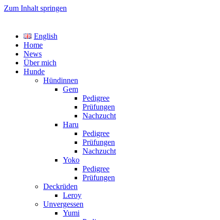
Zum Inhalt springen
TreasureYarden's
English
Labrador Retriever Zucht im DRC
Home
News
Über mich
Hunde
Hündinnen
Gem
Pedigree
Prüfungen
Nachzucht
Haru
Pedigree
Prüfungen
Nachzucht
Yoko
Pedigree
Prüfungen
Deckrüden
Leroy
Unvergessen
Yumi