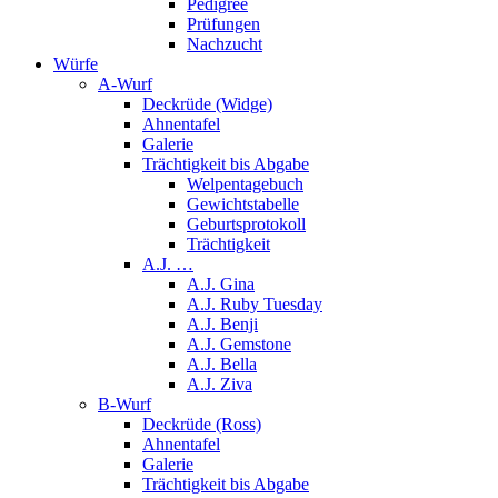
Pedigree
Prüfungen
Nachzucht
Würfe
A-Wurf
Deckrüde (Widge)
Ahnentafel
Galerie
Trächtigkeit bis Abgabe
Welpentagebuch
Gewichtstabelle
Geburtsprotokoll
Trächtigkeit
A.J. …
A.J. Gina
A.J. Ruby Tuesday
A.J. Benji
A.J. Gemstone
A.J. Bella
A.J. Ziva
B-Wurf
Deckrüde (Ross)
Ahnentafel
Galerie
Trächtigkeit bis Abgabe