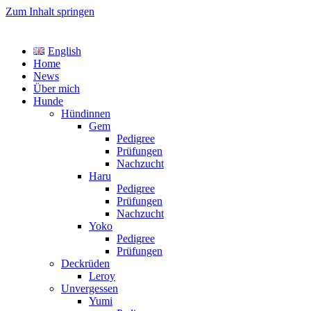
Zum Inhalt springen
TreasureYarden's
English
Labrador Retriever Zucht im DRC
Home
News
Über mich
Hunde
Hündinnen
Gem
Pedigree
Prüfungen
Nachzucht
Haru
Pedigree
Prüfungen
Nachzucht
Yoko
Pedigree
Prüfungen
Deckrüden
Leroy
Unvergessen
Yumi