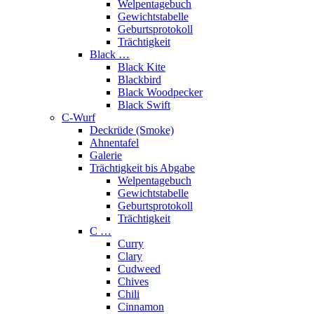
Welpentagebuch
Gewichtstabelle
Geburtsprotokoll
Trächtigkeit
Black …
Black Kite
Blackbird
Black Woodpecker
Black Swift
C-Wurf
Deckrüde (Smoke)
Ahnentafel
Galerie
Trächtigkeit bis Abgabe
Welpentagebuch
Gewichtstabelle
Geburtsprotokoll
Trächtigkeit
C …
Curry
Clary
Cudweed
Chives
Chili
Cinnamon