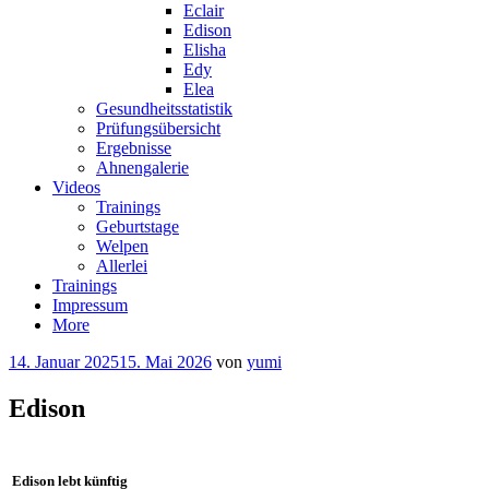
Eclair
Edison
Elisha
Edy
Elea
Gesundheitsstatistik
Prüfungsübersicht
Ergebnisse
Ahnengalerie
Videos
Trainings
Geburtstage
Welpen
Allerlei
Trainings
Impressum
More
14. Januar 2025
15. Mai 2026
von
yumi
Edison
Edison lebt künftig